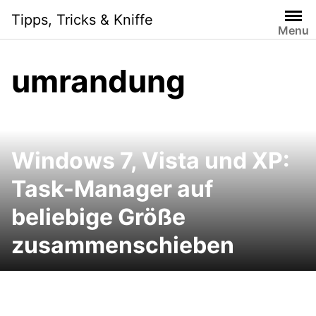
Skip
Tipps, Tricks & Kniffe
to
Menu
content
umrandung
Windows 7, Vista und XP:
Task-Manager auf
beliebige Größe
zusammenschieben