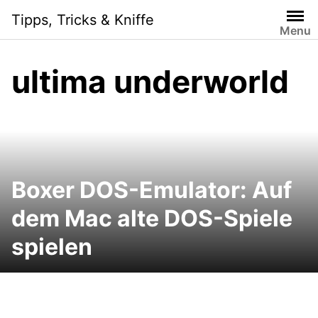
Skip
Tipps, Tricks & Kniffe
to
Menu
content
ultima underworld
Boxer DOS-Emulator: Auf
dem Mac alte DOS-Spiele
spielen