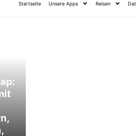
Startseite
Unsere Apps
Reisen
Dat
ap:
mit
rn,
,