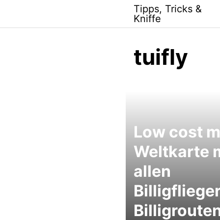
Skip
Tipps, Tricks &
to
Kniffe
content
tuifly
Low cost m
Weltkarte 
allen
Billigfliege
Billigrouten