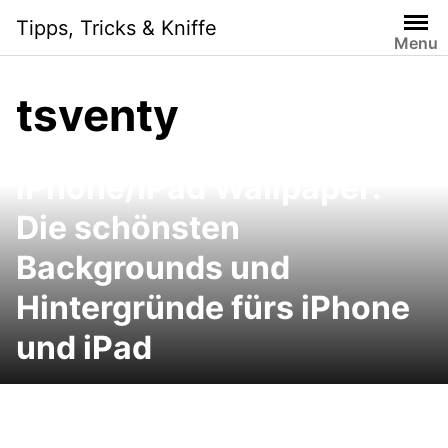
Skip
Tipps, Tricks & Kniffe
to
Menu
content
tsventy
iPhone/iPad Wallpaper:
Die schönsten
Backgrounds und
Hintergründe fürs iPhone
und iPad