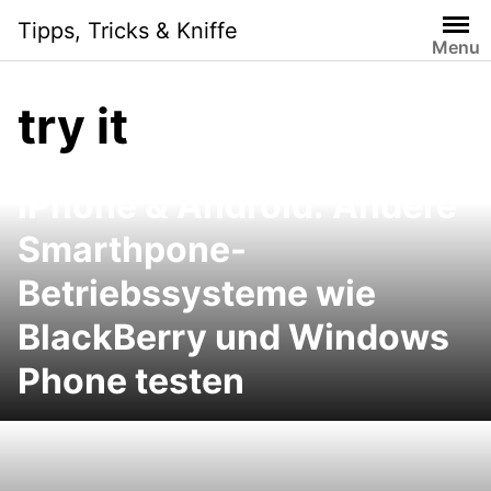
Skip
Tipps, Tricks & Kniffe
to
Menu
content
try it
iPhone & Android: Andere
Smarthpone-
Betriebssysteme wie
BlackBerry und Windows
Phone testen