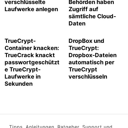
verschlüsselte
Behörden haben
Laufwerke anlegen
Zugriff auf
sämtliche Cloud-
Daten
TrueCrypt-
DropBox und
Container knacken:
TrueCrypt:
TrueCrack knackt
Dropbox-Dateien
passwortgeschützt
automatisch per
e TrueCrypt-
TrueCrypt
Laufwerke in
verschlüsseln
Sekunden
Tipps, Anleitungen, Ratgeber, Support und