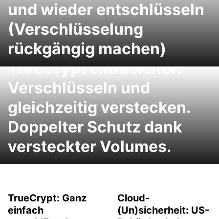
und wieder entschlüsseln
(Verschlüsselung
rückgängig machen)
TrueCrypt extrasicher:
Verschlüsseln und
gleichzeitig verstecken.
Doppelter Schutz dank
versteckter Volumes.
TrueCrypt: Ganz
Cloud-
einfach
(Un)sicherheit: US-