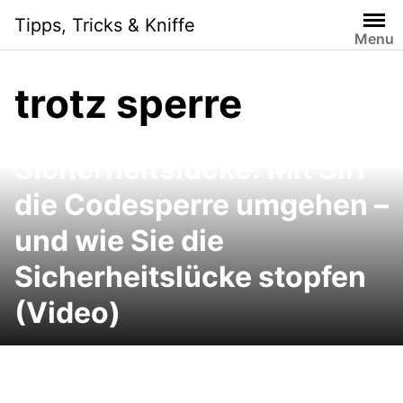
Skip
Tipps, Tricks & Kniffe
to
Menu
content
trotz sperre
iPhone 4S Siri
Sicherheitslücke: Mit Siri
die Codesperre umgehen –
und wie Sie die
Sicherheitslücke stopfen
(Video)