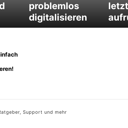
d
problemlos
letz
digitalisieren
aufr
infach
eren!
 Ratgeber, Support und mehr