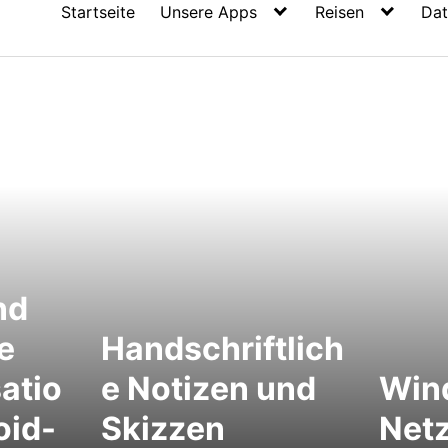
Startseite
Unsere Apps
Reisen
Dat
nd
e
Handschriftlich
atio
e Notizen und
Win
oid-
Skizzen
Netz