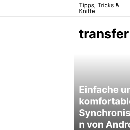
Skip
Tipps, Tricks &
to
Kniffe
content
transfer
Einfache u
komfortabl
Synchronis
n von Andr