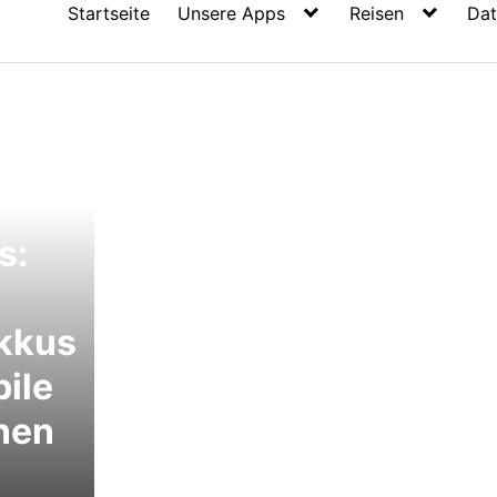
Startseite
Unsere Apps
Reisen
Dat
s:
kkus
ile
nen