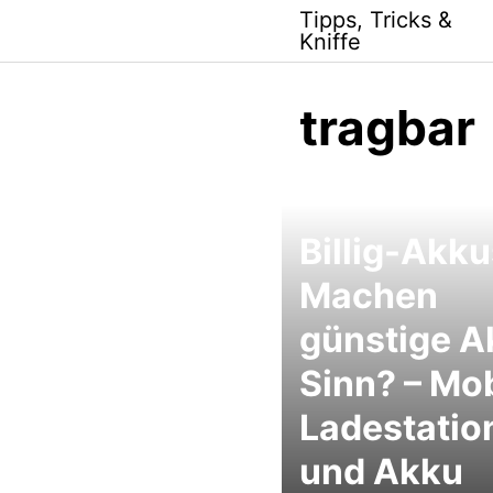
Skip
Tipps, Tricks &
to
Kniffe
content
tragbar
Billig-Akku
Machen
günstige A
Sinn? – Mob
Ladestatio
und Akku