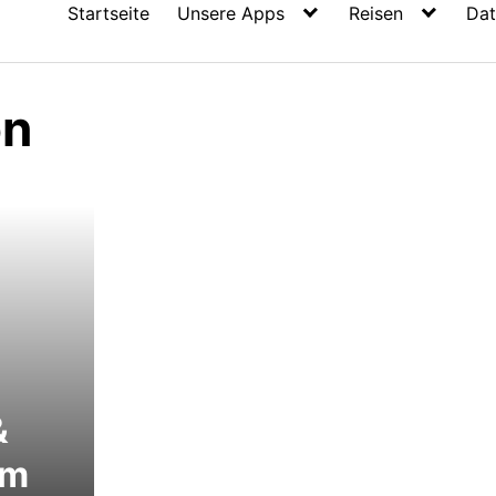
Startseite
Unsere Apps
Reisen
Dat
on
&
ym