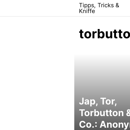
Skip
Tipps, Tricks &
to
Kniffe
content
torbutt
Jap, Tor,
Torbutton 
Co.: Anon