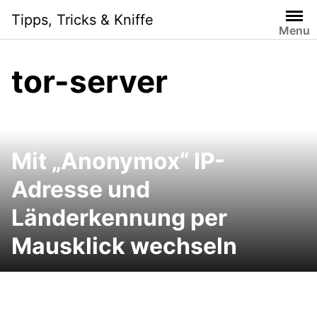
Skip
Tipps, Tricks & Kniffe
to
Menu
content
tor-server
Mit „Anonymox“ IP-
Adresse und
Länderkennung per
Mausklick wechseln