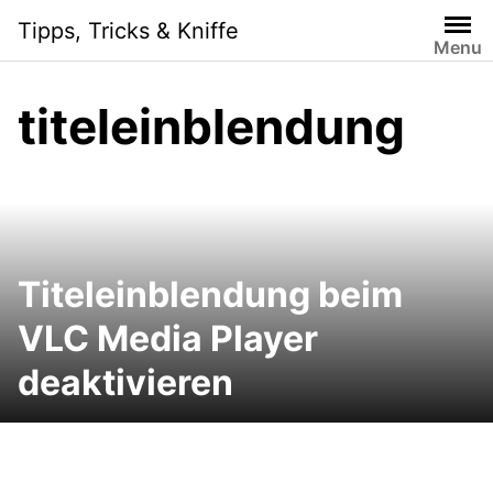
Skip
Tipps, Tricks & Kniffe
to
Menu
content
titeleinblendung
Titeleinblendung beim
VLC Media Player
deaktivieren