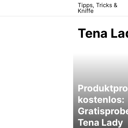
Skip
Tipps, Tricks &
to
Kniffe
content
Tena Lad
Produktpr
kostenlos:
Gratisprob
Tena Lady