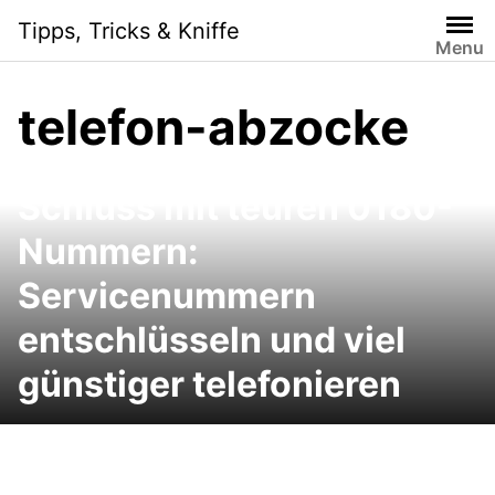
Skip
Tipps, Tricks & Kniffe
to
Menu
content
telefon-abzocke
Schluss mit teuren 0180-
Nummern:
Servicenummern
entschlüsseln und viel
günstiger telefonieren