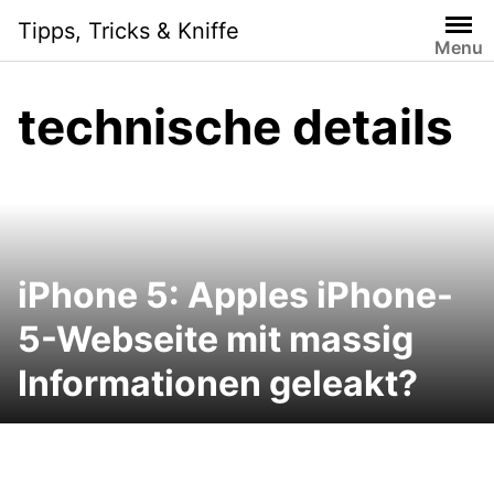
Skip
Tipps, Tricks & Kniffe
to
Menu
content
technische details
iPhone 5: Apples iPhone-
5-Webseite mit massig
Informationen geleakt?