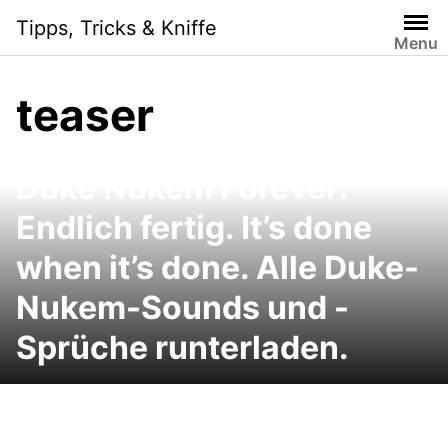
Skip
Tipps, Tricks & Kniffe
to
Menu
content
teaser
Duke Nukem Forever:
Endlich fertig. It’s done
when it’s done. Alle Duke-
Nukem-Sounds und -
Sprüche runterladen.