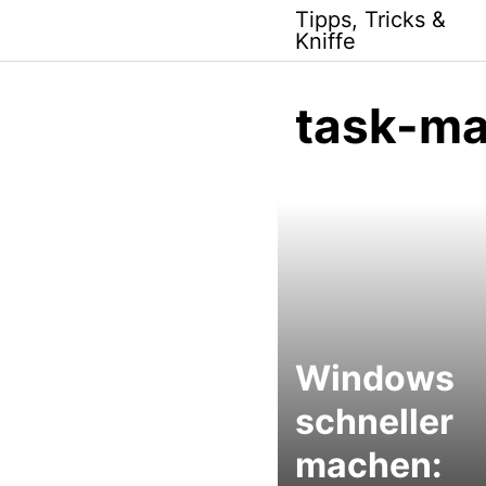
Skip
Tipps, Tricks &
to
Kniffe
content
task-m
Windows
schneller
machen: