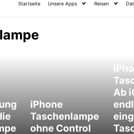
Startseite
Unsere Apps
Reisen
Dat
nlampe
iPh
Tas
Ab i
ung
iPhone
endl
die
Taschenlampe
ein
mpe
ohne Control
Tas