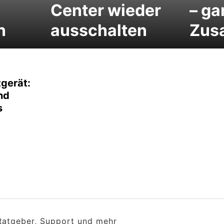
Center wieder
– ga
n
ausschalten
Zus
gerät:
nd
s
 Ratgeber, Support und mehr