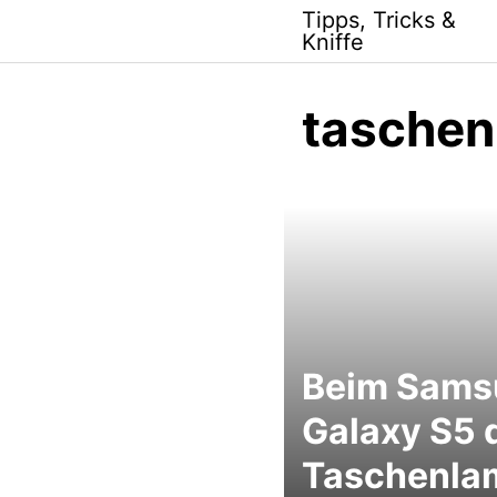
Skip
Tipps, Tricks &
to
Kniffe
content
tasche
Beim Sams
Galaxy S5 
Taschenla