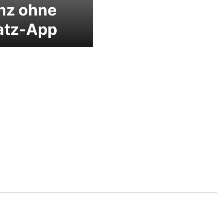
nz ohne
atz-App