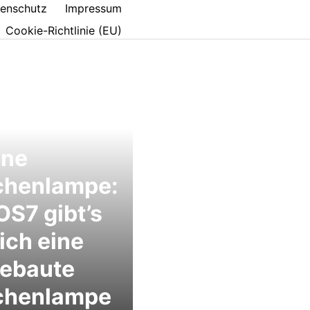
enschutz
Impressum
Cookie-Richtlinie (EU)
one
chenlampe:
OS7 gibt’s
ich eine
gebaute
chenlampe