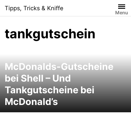
Skip
Tipps, Tricks & Kniffe
to
Menu
content
tankgutschein
McDonalds-Gutscheine
bei Shell – Und
Tankgutscheine bei
McDonald’s