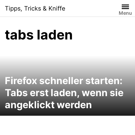
Skip
Tipps, Tricks & Kniffe
to
Menu
content
tabs laden
Firefox schneller starten:
Tabs erst laden, wenn sie
angeklickt werden