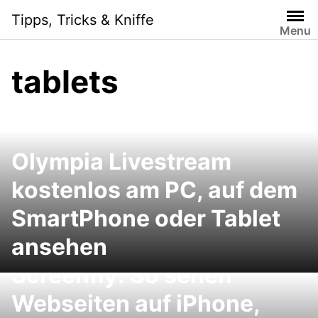
Skip
Tipps, Tricks & Kniffe
to
Menu
content
tablets
Olympia Livestream
kostenlos am PC, auf dem
SmartPhone oder Tablet
ansehen
Screenfly: So sehen
Webseiten auf iPhone,