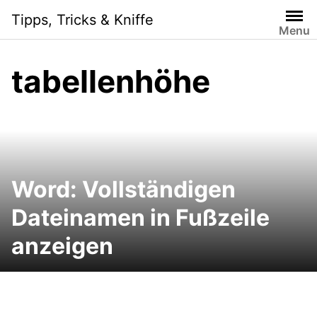
Skip
Tipps, Tricks & Kniffe
to
Menu
content
tabellenhöhe
Word: Vollständigen
Dateinamen in Fußzeile
anzeigen