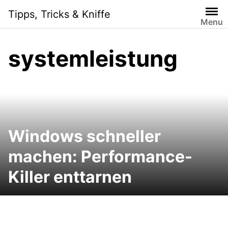
Skip
Tipps, Tricks & Kniffe
to
Menu
content
systemleistung
Windows schneller
machen: Performance-
Killer enttarnen