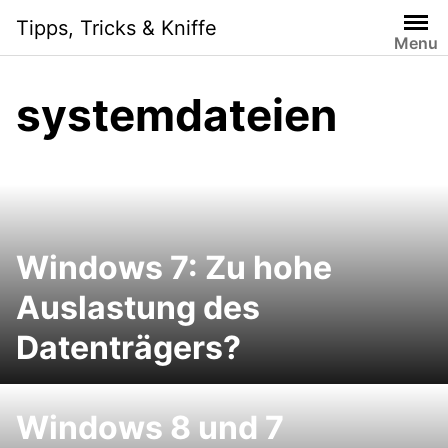
Skip
Tipps, Tricks & Kniffe
to
Menu
content
systemdateien
Windows 7: Zu hohe
Auslastung des
Datenträgers?
Windows 8 und 7