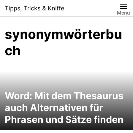
Skip
Tipps, Tricks & Kniffe
to
Menu
content
synonymwörterbu
ch
Word: Mit dem Thesaurus
auch Alternativen für
Phrasen und Sätze finden