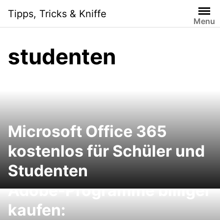
Skip
Tipps, Tricks & Kniffe
to
Menu
content
studenten
Microsoft Office 365
kostenlos für Schüler und
Studenten
Adobe-Programme billiger
kaufen: