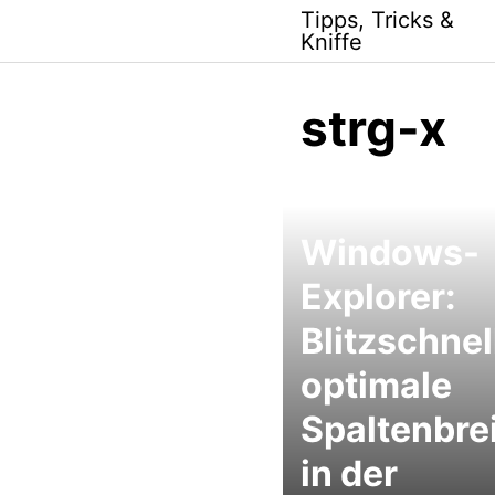
Skip
Tipps, Tricks &
to
Kniffe
content
strg-x
Windows-
Explorer:
Blitzschnel
optimale
Spaltenbre
in der