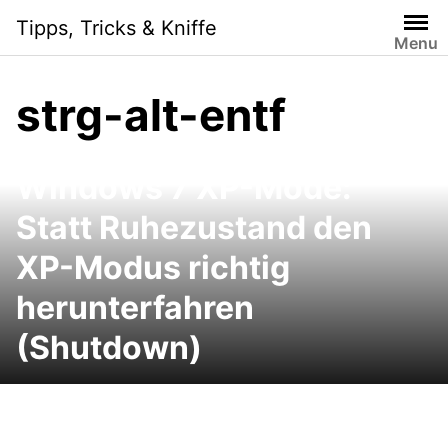
Skip
Tipps, Tricks & Kniffe
to
Menu
content
strg-alt-entf
Windows 7 XP-Mode:
Statt Ruhezustand den
XP-Modus richtig
herunterfahren
(Shutdown)