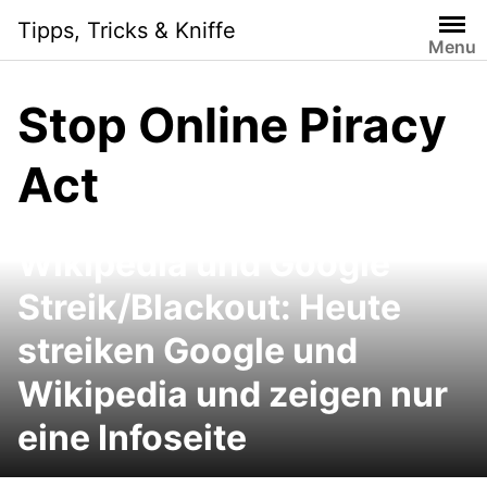
Skip
Tipps, Tricks & Kniffe
to
Menu
content
Stop Online Piracy
Act
Wikipedia und Google
Streik/Blackout: Heute
streiken Google und
Wikipedia und zeigen nur
eine Infoseite