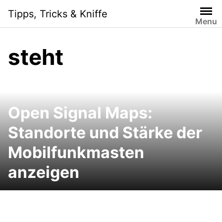
Skip
Tipps, Tricks & Kniffe
to
Menu
content
steht
Open Signal Maps:
Standorte und Stärke der
Mobilfunkmasten
anzeigen