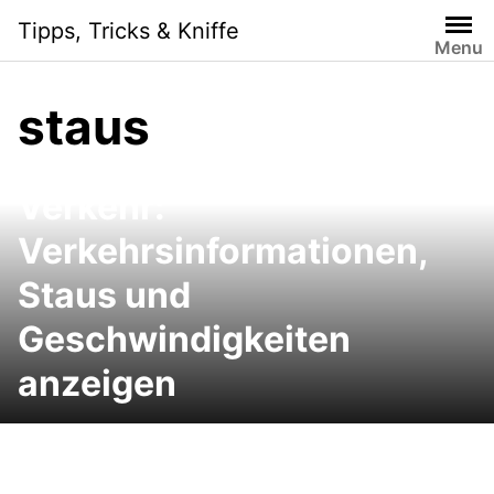
Skip
Tipps, Tricks & Kniffe
to
Menu
content
staus
Google Maps Live Traffic
Verkehr:
Verkehrsinformationen,
Staus und
Geschwindigkeiten
anzeigen