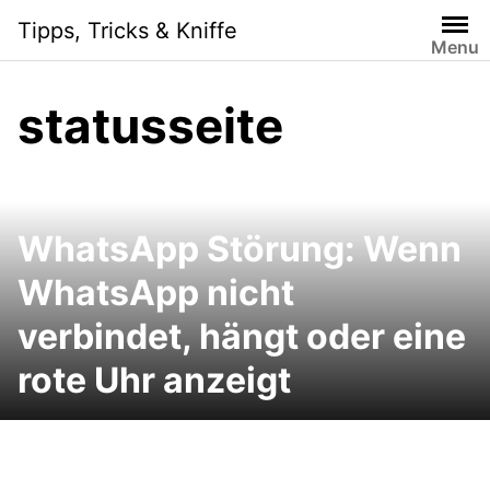
Skip
Tipps, Tricks & Kniffe
to
Menu
content
statusseite
WhatsApp Störung: Wenn
WhatsApp nicht
verbindet, hängt oder eine
rote Uhr anzeigt