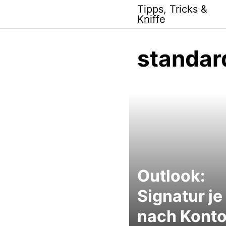
Skip
Tipps, Tricks &
to
Kniffe
content
standar
Outlook:
Signatur je
nach Kont