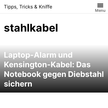
Skip
Tipps, Tricks & Kniffe
to
Menu
content
stahlkabel
Laptop-Alarm und
Kensington-Kabel: Das
Notebook gegen Diebstahl
sichern