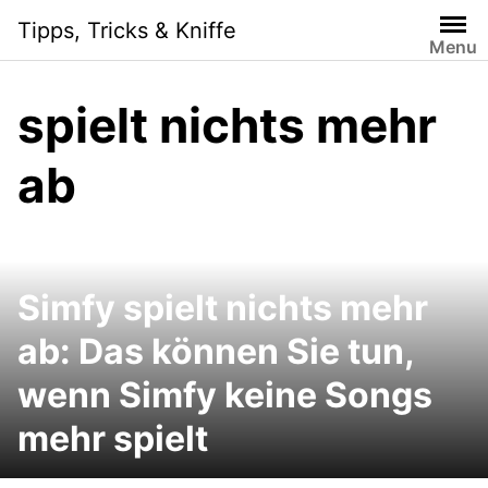
Skip
Tipps, Tricks & Kniffe
to
Menu
content
spielt nichts mehr
ab
Simfy spielt nichts mehr
ab: Das können Sie tun,
wenn Simfy keine Songs
mehr spielt