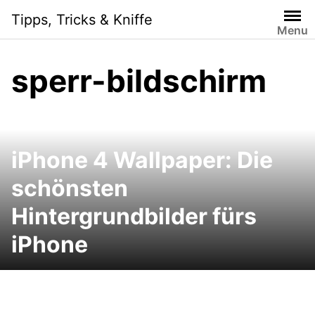
Skip
Tipps, Tricks & Kniffe
to
Menu
content
sperr-bildschirm
iPhone 4 Wallpaper: Die
schönsten
Hintergrundbilder fürs
iPhone