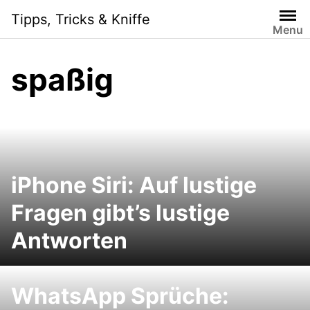
Skip
Tipps, Tricks & Kniffe
to
Menu
content
spaßig
iPhone Siri: Auf lustige
Fragen gibt’s lustige
Antworten
WhatsApp Sprüche: