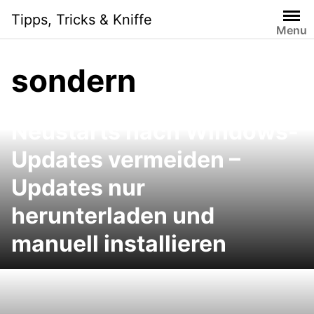
Skip
Tipps, Tricks & Kniffe
to
Menu
content
sondern
Windows 7, Vista: Lästige
Neustarts nach Windows-
Updates vermeiden –
Updates nur
herunterladen und
manuell installieren