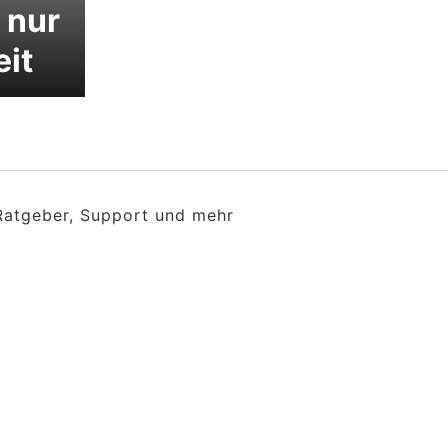
 nur
eit
 Ratgeber, Support und mehr