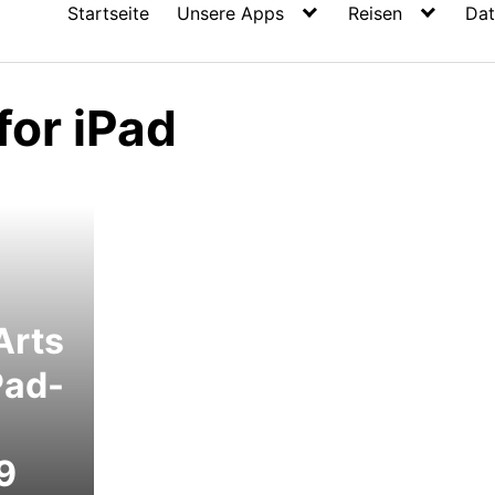
Startseite
Unsere Apps
Reisen
Dat
or iPad
Arts
Pad-
9