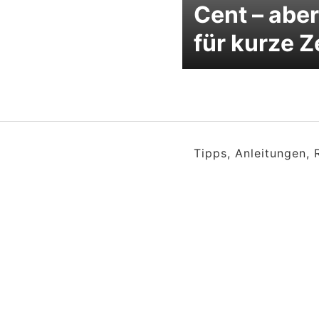
Cent – aber
für kurze Z
Tipps, Anleitungen,