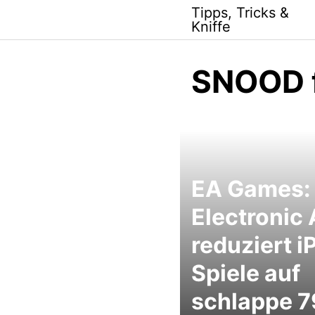
Skip
Tipps, Tricks &
to
Kniffe
content
SNOOD f
EA Games:
Electronic 
reduziert i
Spiele auf
schlappe 7