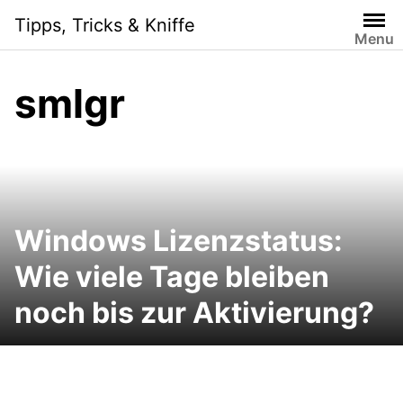
Skip
Tipps, Tricks & Kniffe
to
Menu
content
smlgr
Windows Lizenzstatus:
Wie viele Tage bleiben
noch bis zur Aktivierung?