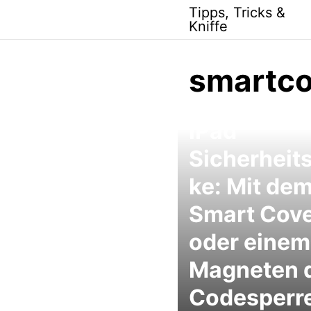
Skip
Tipps, Tricks &
to
Kniffe
content
smartco
iPad
Sicherheit
ke: Mit de
Smart Cov
oder einem
Magneten 
Codesperr