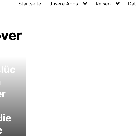
Startseite
Unsere Apps
Reisen
Dat
ver
slüc
m
er
die
e