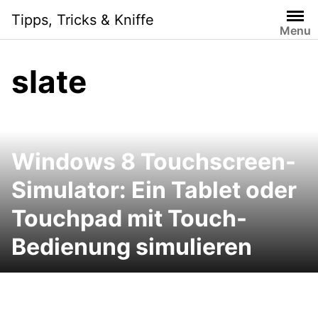
Skip
Tipps, Tricks & Kniffe
to
Menu
content
slate
Windows 8 Touchscreen-
Simulator: Ein Tablet oder
Touchpad mit Touch-
Bedienung simulieren