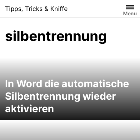
Skip
Tipps, Tricks & Kniffe
to
Menu
content
silbentrennung
In Word die automatische
Silbentrennung wieder
aktivieren