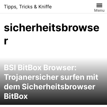
Skip
Tipps, Tricks & Kniffe
to
Menu
content
sicherheitsbrowse
r
BSI BitBox Browser:
Trojanersicher surfen mit
dem Sicherheitsbrowser
BitBox