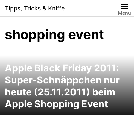
Skip
Tipps, Tricks & Kniffe
to
Menu
content
shopping event
Apple Black Friday 2011:
Super-Schnäppchen nur
heute (25.11.2011) beim
Apple Shopping Event