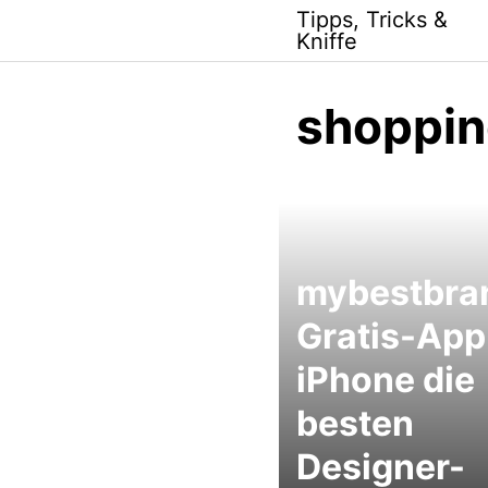
Skip
Tipps, Tricks &
to
Kniffe
content
shoppin
mybestbra
Gratis-App
iPhone die
besten
Designer-