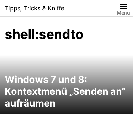
Skip
Tipps, Tricks & Kniffe
to
Menu
content
shell:sendto
Windows 7 und 8:
Kontextmenü „Senden an“
aufräumen