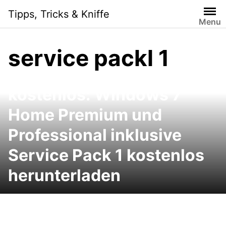
Skip
Tipps, Tricks & Kniffe
to
Menu
content
service packl 1
Windows 7 Download
kostenlos: Windows 7
Home Premium und
Professional inklusive
Service Pack 1 kostenlos
herunterladen