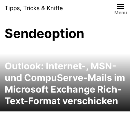
Skip
Tipps, Tricks & Kniffe
to
Menu
content
Sendeoption
Outlook: Internet-, MSN-
und CompuServe-Mails im
Microsoft Exchange Rich-
Text-Format verschicken