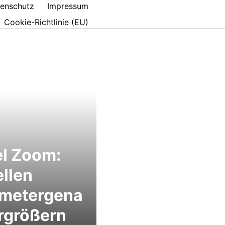
enschutz
Impressum
Cookie-Richtlinie (EU)
el Zoom:
llen
imetergena
rgrößern