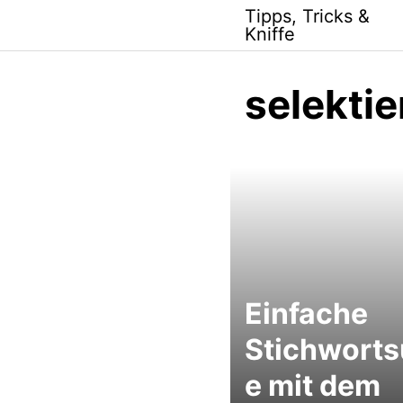
Skip
Tipps, Tricks &
to
Kniffe
content
selektie
Einfache
Stichwort
e mit dem