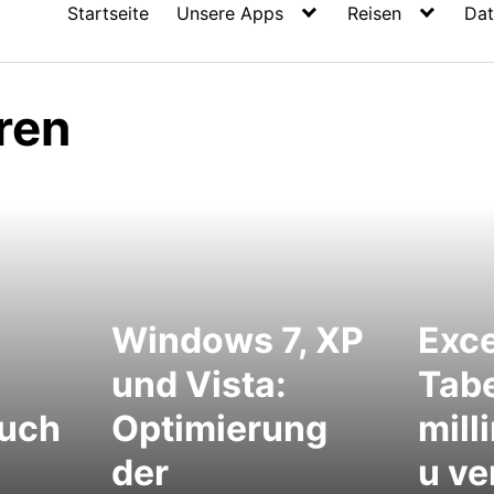
Startseite
Unsere Apps
Reisen
Dat
ren
Windows 7, XP
Exc
und Vista:
Tabe
such
Optimierung
mill
der
u ve